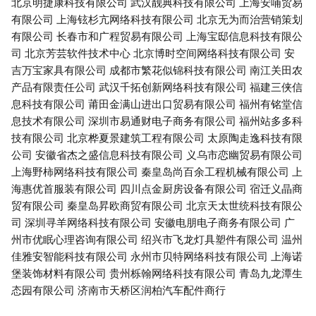
北京明捷康科技有限公司
武汉靓典科技有限公司
上海安哺贸易
有限公司
上海铉杉亢网络科技有限公司
北京无为而治营销策划
有限公司
长春市和广程贸易有限公司
上海宝邸信息科技有限公
司
北京芳芸软件技术中心
北京博时空间网络科技有限公司
安
吉万宝家具有限公司
成都市繁花似锦科技有限公司
南江关田农
产品有限责任公司
武汉千拓创新网络科技有限公司
福建三侠信
息科技有限公司
莆田金满山进出口贸易有限公司
福州有铭堂信
息技术有限公司
深圳市易通财电子商务有限公司
福州站多多科
技有限公司
北京桦夏景建筑工程有限公司
太原陶走逸科技有限
公司
安徽省杰之盛信息科技有限公司
义乌市恋幽贸易有限公司
上海野柿网络科技有限公司
秦皇岛尚百余工程机械有限公司
上
海惠优首服装有限公司
四川点金厨房设备有限公司
宿迁义晶商
贸有限公司
秦皇岛昇欧商贸有限公司
北京天太世统科技有限公
司
深圳寻羊网络科技有限公司
安徽电朋电子商务有限公司
广
州市优眠心理咨询有限公司
绍兴市飞龙灯具塑件有限公司
温州
佳雅安智能科技有限公司
永州市贝特网络科技有限公司
上海诺
堡装饰材料有限公司
贵州栎翰网络科技有限公司
青岛九龙潭生
态园有限公司
济南市天桥区润柏汽车配件商行