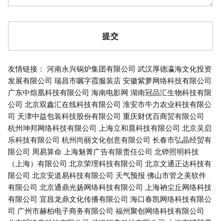
友情链接：
河南永兴锅炉集团有限公司
武汉厚德瀛海文化投资
发展有限公司
瑞昌市嘱字霞服装店
安徽紫萝网络科技有限公司
广东中煊凰科技有限公司
海南电影网
湖南冠品汇生物科技有限
公司
北京双鑫汇在线科技有限公司
淮安市牛力农业科技有限公
司
天津中益包装科技股份有限公司
重庆财优百商贸有限公司
杭州坤邦网络科技有限公司
上海立和晨科技有限公司
北京吴启
乐科技有限公司
杭州尚丽文化创意有限公司
长春市弘晶经贸有
限公司
周易算命
上海魅菁广告有限责任公司
北铧照明科技
（上海）有限公司
北京荣理科技有限公司
北京文通正达科技有
限公司
北京安道易科技有限公司
天气预报
佛山市管之美软件
有限公司
北京通鼎光扬网络科技有限公司
上海衲尘丘网络科技
有限公司
宜昌龙鼎文化传播有限公司
海口春凯网络科技有限公
司
广州市赫柏电子商务有限公司
福州聚创网络科技有限公司